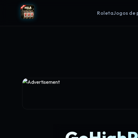
Roleta
Jogos de 
GoHighP