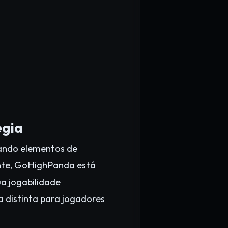
égia
ando elementos de
ente, GoHighPanda está
a jogabilidade
a distinta para jogadores