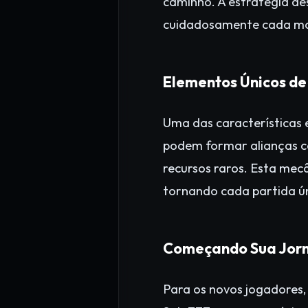
caminho. A estratégia de
cuidadosamente cada m
Elementos Únicos de
Uma das características 
podem formar alianças co
recursos raros. Esta mec
tornando cada partida ún
Começando Sua Jor
Para os novos jogadores