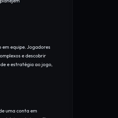
 planejem
o em equipe. Jogadores
omplexos e descobrir
de e estratégia ao jogo,
 de uma conta em