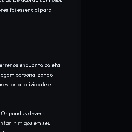
ocial. De acordo com seus
es foi essencial para
terrenos enquanto coleta
omeçam personalizando
ressar criatividade e
s. Os pandas devem
entar inimigos em seu