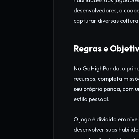
habilidades dos jogadore
desenvolvedores, a coope
capturar diversas cultura
Regras e Objeti
No GoHighPanda, o princi
recursos, completa miss
seu próprio panda, com u
estilo pessoal.
O jogo é dividido em nív
desenvolver suas habilida