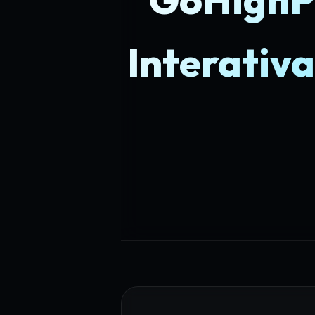
Interativ