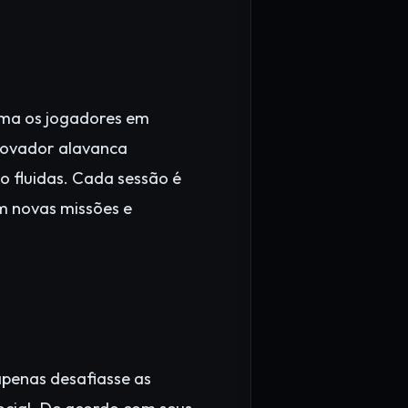
rma os jogadores em
inovador alavanca
o fluidas. Cada sessão é
m novas missões e
apenas desafiasse as