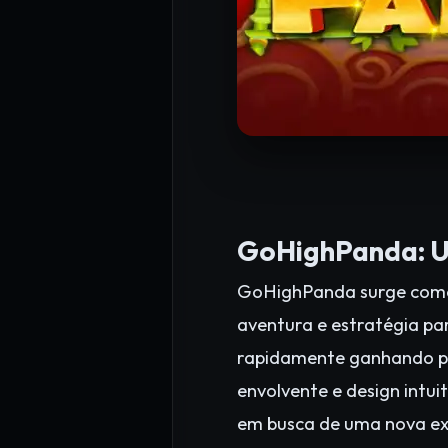
GoHighPanda: U
GoHighPanda surge como
aventura e estratégia p
rapidamente ganhando pop
envolvente e design intui
em busca de uma nova ex