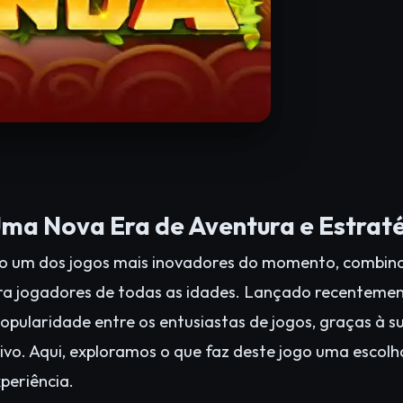
ma Nova Era de Aventura e Estrat
 um dos jogos mais inovadores do momento, combin
ara jogadores de todas as idades. Lançado recentem
ularidade entre os entusiastas de jogos, graças à su
tivo. Aqui, exploramos o que faz deste jogo uma escolh
periência.