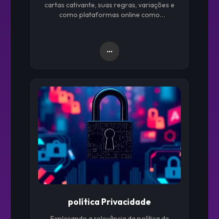
cartas cativante, suas regras, variações e
como plataformas online como
Sola777.com estão transformando a
experiência de jogar.
...
política Privacidade
Explorando a relevância da política de