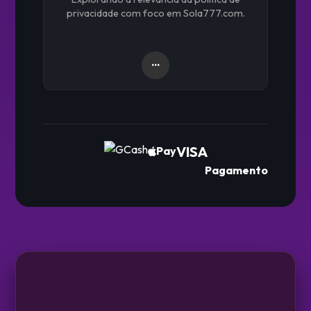
privacidade com foco em Sola777.com.
...
VISA
Pay
Pagamento