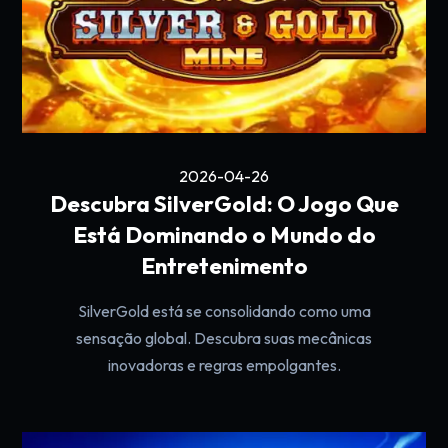
2026-04-26
Descubra SilverGold: O Jogo Que
Está Dominando o Mundo do
Entretenimento
SilverGold está se consolidando como uma
sensação global. Descubra suas mecânicas
inovadoras e regras empolgantes.