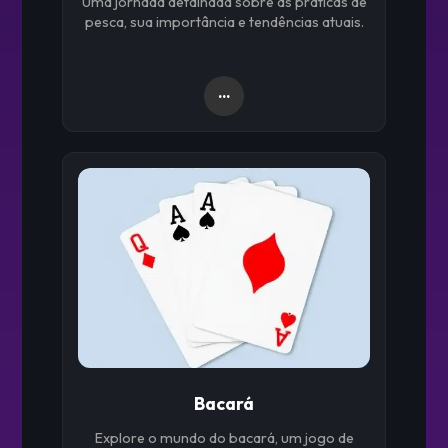
Uma jornada detalhada sobre as práticas de
pesca, sua importância e tendências atuais.
...
Bacará
Explore o mundo do bacará, um jogo de