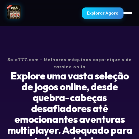
Explorar Agora
Sola777.com - Melhores máquinas caça-níqueis de
cassino onlin
Explore uma vasta seleção
de jogos online, desde
quebra-cabeças
desafiadores até
emocionantes aventuras
multiplayer. Adequado para