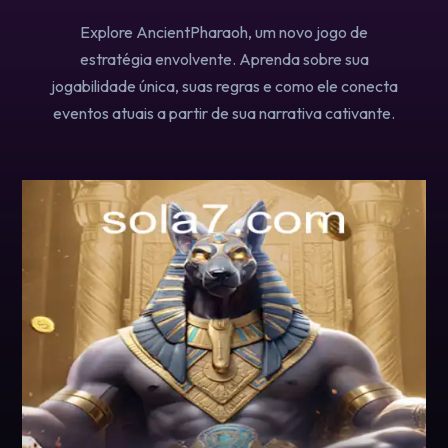
Explore AncientPharaoh, um novo jogo de
estratégia envolvente. Aprenda sobre sua
jogabilidade única, suas regras e como ele conecta
eventos atuais a partir de sua narrativa cativante.