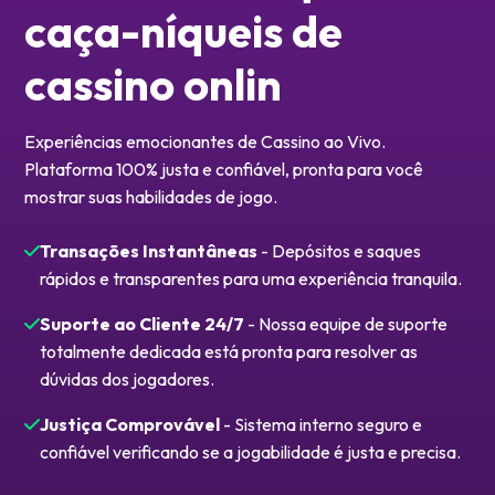
caça-níqueis de
cassino onlin
Experiências emocionantes de Cassino ao Vivo.
Plataforma 100% justa e confiável, pronta para você
mostrar suas habilidades de jogo.
Transações Instantâneas
- Depósitos e saques
rápidos e transparentes para uma experiência tranquila.
Suporte ao Cliente 24/7
- Nossa equipe de suporte
totalmente dedicada está pronta para resolver as
dúvidas dos jogadores.
Justiça Comprovável
- Sistema interno seguro e
confiável verificando se a jogabilidade é justa e precisa.