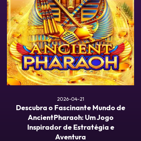
2026-04-21
Descubra o Fascinante Mundo de
AncientPharaoh: Um Jogo
Inspirador de Estratégia e
Aventura