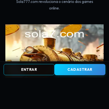
Sola777.com revoluciona o cenário dos games
online.
ENTRAR
CADASTRAR