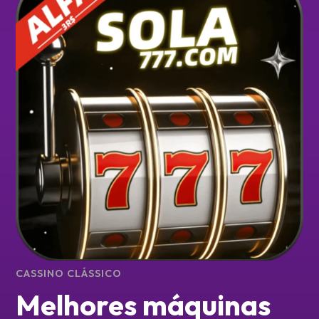
CASSINO CLÁSSICO
Melhores máquinas