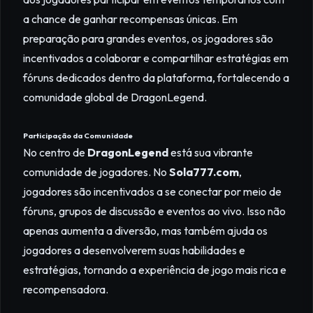
a chance de ganhar recompensas únicas. Em
preparação para grandes eventos, os jogadores são
incentivados a colaborar e compartilhar estratégias em
fóruns dedicados dentro da plataforma, fortalecendo a
comunidade global de DragonLegend.
Participação da Comunidade
No centro de
DragonLegend
está sua vibrante
comunidade de jogadores. No
Sola777.com
,
jogadores são incentivados a se conectar por meio de
fóruns, grupos de discussão e eventos ao vivo. Isso não
apenas aumenta a diversão, mas também ajuda os
jogadores a desenvolverem suas habilidades e
estratégias, tornando a experiência de jogo mais rica e
recompensadora.