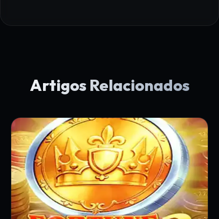
Artigos Relacionados