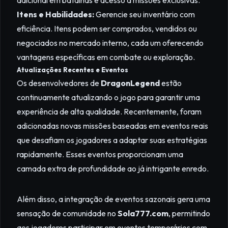
adicional em batalhas e acesso a missões exclusivas.
Itens e Habilidades:
Gerencie seu inventário com
eficiência. Itens podem ser comprados, vendidos ou
negociados no mercado interno, cada um oferecendo
vantagens específicas em combate ou exploração.
Atualizações Recentes e Eventos
Os desenvolvedores de
DragonLegend
estão
continuamente atualizando o jogo para garantir uma
experiência de alta qualidade. Recentemente, foram
adicionadas novas missões baseadas em eventos reais
que desafiam os jogadores a adaptar suas estratégias
rapidamente. Esses eventos proporcionam uma
camada extra de profundidade ao já intrigante enredo.
Além disso, a integração de eventos sazonais gera uma
sensação de comunidade no
Sola777.com
, permitindo
aos jogadores participar em eventos temporários com