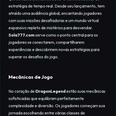
estratégia de tempo real. Desde seu lançamento, tem
atraído uma audiência global, encantando jogadores
com suas missões desafiadoras e um mundo virtual
expansivo repleto de mistérios para desvendar.
Sola777.com
serve como o ponto central para os
jogadores se conectarem, compartilharem
experiências e descobrirem novas estratégias para
superar os desafios do jogo.
Mecânicas de Jogo
No coração de
DragonLegend
estão suas mecânicas
sofisticadas que equilibram perfeitamente
complexidade e diversão. Os jogadores começam sua
jornada escolhendo entre várias classes de