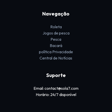
Navegação
Roleta
Jogos de pesca
Pesca
Bacará
política Privacidade
Central de Notícias
Suporte
Email: contact@sola7.com
Horário: 24/7 disponível