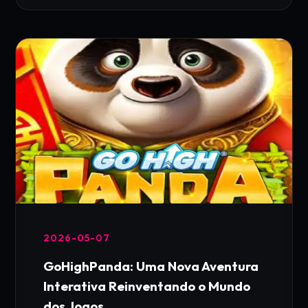
2026-05-07
GoHighPanda: Uma Nova Aventura
Interativa Reinventando o Mundo
dos Jogos