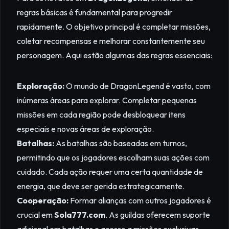
regras básicas é fundamental para progredir
rapidamente. O objetivo principal é completar missões,
coletar recompensas e melhorar constantemente seu
personagem. Aqui estão algumas das regras essenciais:
Exploração:
O mundo de DragonLegend é vasto, com
inúmeras áreas para explorar. Completar pequenas
missões em cada região pode desbloquear itens
especiais e novas áreas de exploração.
Batalhas:
As batalhas são baseadas em turnos,
permitindo que os jogadores escolham suas ações com
cuidado. Cada ação requer uma certa quantidade de
energia, que deve ser gerida estrategicamente.
Cooperação:
Formar alianças com outros jogadores é
crucial em
Sola777.com
. As guildas oferecem suporte