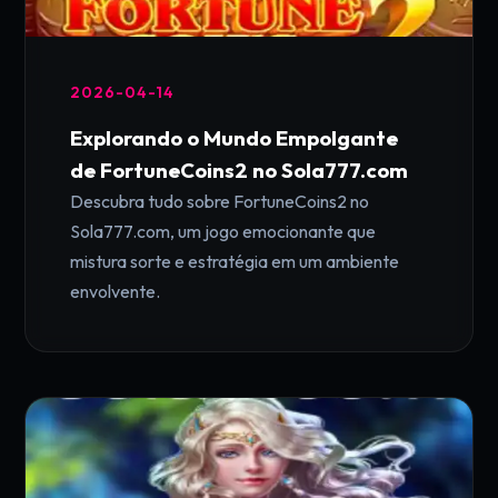
2026-04-14
Explorando o Mundo Empolgante
de FortuneCoins2 no Sola777.com
Descubra tudo sobre FortuneCoins2 no
Sola777.com, um jogo emocionante que
mistura sorte e estratégia em um ambiente
envolvente.