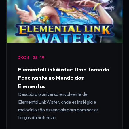
2026-05-19
ElementalLinkWater: Uma Jornada
Fascinante no Mundo dos
Elementos
Descubra o universo envolvente de
ElementalLinkWater, onde estratégia e
raciocínio são essenciais para dominar as
forças da natureza.