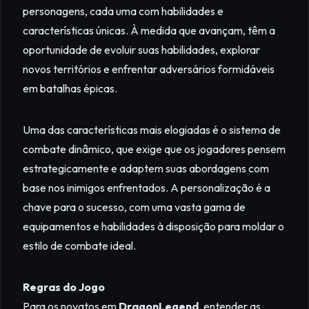
personagens, cada uma com habilidades e
características únicas. À medida que avançam, têm a
oportunidade de evoluir suas habilidades, explorar
novos territórios e enfrentar adversários formidáveis
em batalhas épicas.
Uma das características mais elogiadas é o sistema de
combate dinâmico, que exige que os jogadores pensem
estrategicamente e adaptem suas abordagens com
base nos inimigos enfrentados. A personalização é a
chave para o sucesso, com uma vasta gama de
equipamentos e habilidades à disposição para moldar o
estilo de combate ideal.
Regras do Jogo
Para os novatos em
DragonLegend
, entender as