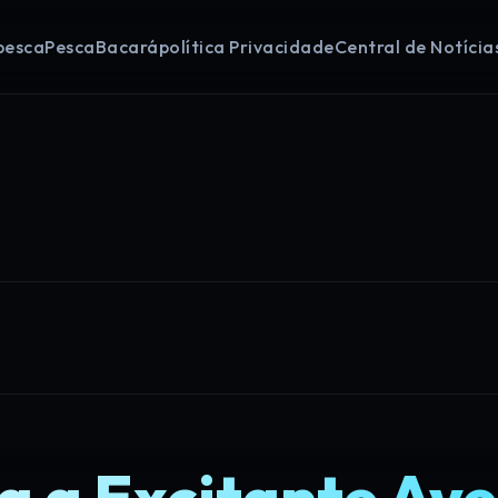
pesca
Pesca
Bacará
política Privacidade
Central de Notícia
a a Excitante Ave