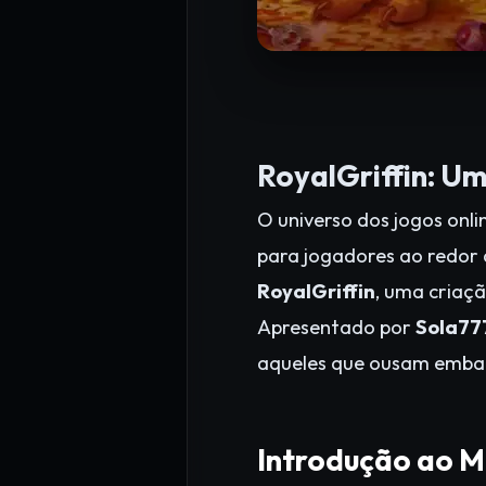
RoyalGriffin: U
O universo dos jogos onl
para jogadores ao redor
RoyalGriffin
, uma criaç
Apresentado por
Sola77
aqueles que ousam embar
Introdução ao M