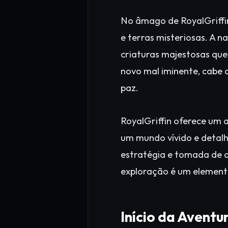
No âmago de RoyalGriffin
e terras misteriosas. A n
criaturas majestosas qu
novo mal iminente, cabe a
paz.
RoyalGriffin oferece um 
um mundo vívido e detalh
estratégia e tomada de d
exploração é um elemento
Início da Avent