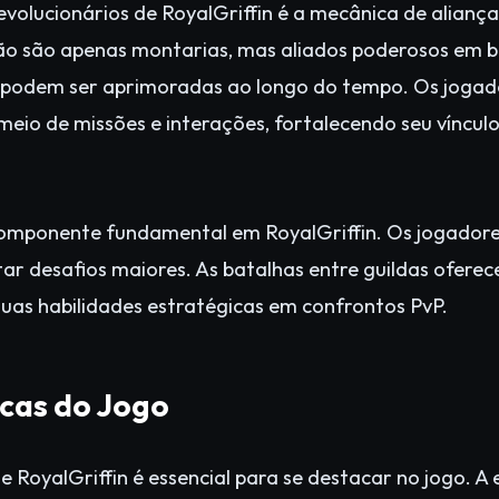
volucionários de RoyalGriffin é a mecânica de aliança
ão são apenas montarias, mas aliados poderosos em b
ue podem ser aprimoradas ao longo do tempo. Os joga
 meio de missões e interações, fortalecendo seu víncu
 componente fundamental em RoyalGriffin. Os jogado
tar desafios maiores. As batalhas entre guildas ofere
uas habilidades estratégicas em confrontos PvP.
cas do Jogo
RoyalGriffin é essencial para se destacar no jogo. A e